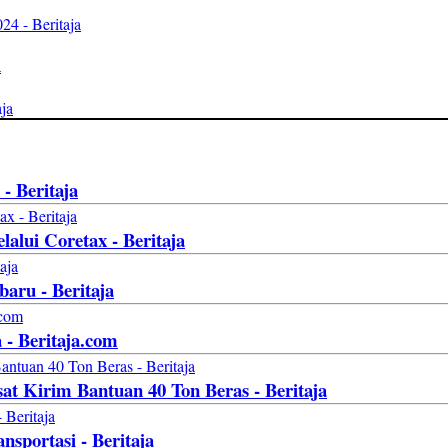
4 - Beritaja
a
aja
- Beritaja
alui Coretax - Beritaja
aru - Beritaja
 - Beritaja.com
sat Kirim Bantuan 40 Ton Beras - Beritaja
sportasi - Beritaja