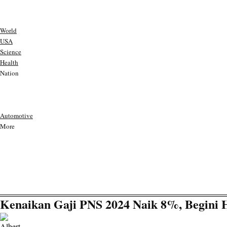
World
USA
Science
Health
Nation
Automotive
More
Kenaikan Gaji PNS 2024 Naik 8%, Begini H