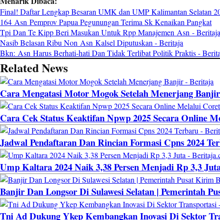
Menarik Dibaca:
Final! Daftar Lengkap Besaran UMK dan UMP Kalimantan Selatan 202
164 Asn Pemprov Papua Pegunungan Terima Sk Kenaikan Pangkat
Tpi Dan Te Kipp Beri Masukan Untuk Rpp Manajemen
Asn
- Beritaj
Nasib Belasan Ribu Non
Asn
Kalsel Diputuskan - Beritaja
Bkn:
Asn
Harus Berhati-hati Dan Tidak Terlibat Politik Praktis - Berit
Related News
Cara Mengatasi Motor Mogok Setelah Menerjang Banjir 
Cara Cek Status Keaktifan Npwp 2025 Secara Online Mel
Jadwal Pendaftaran Dan Rincian Formasi Cpns 2024 Terb
Ump Kaltara 2024 Naik 3,38 Persen Menjadi Rp 3,3 Juta
Banjir Dan Longsor Di Sulawesi Selatan | Pemerintah Pu
Tni Ad Dukung Ykep Kembangkan Inovasi Di Sektor Tran