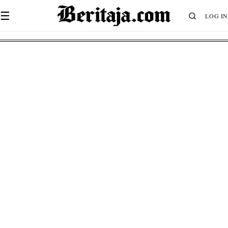
☰
LOG IN