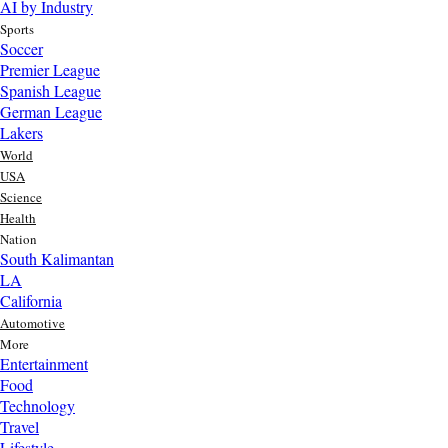
AI by Industry
Sports
Soccer
Premier League
Spanish League
German League
Lakers
World
USA
Science
Health
Nation
South Kalimantan
LA
California
Automotive
More
Entertainment
Food
Al Nassr vs Al Duhail: Cristiano Ronaldo
Technology
Cetak 2 Gol, Faris Najd Sabet Kemenangan
Travel
Lifestyle