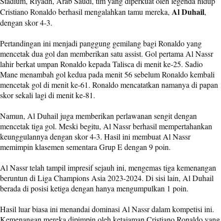
Stadium, Riyadh, Arab Saudi, tim yang diperkuat oleh legenda hidup
Al Duhail
Cristiano Ronaldo berhasil mengalahkan tamu mereka,
,
dengan skor 4-3.
Pertandingan ini menjadi panggung gemilang bagi Ronaldo yang
mencetak dua gol dan memberikan satu assist. Gol pertama Al Nassr
lahir berkat umpan Ronaldo kepada Talisca di menit ke-25. Sadio
Mane menambah gol kedua pada menit 56 sebelum Ronaldo kembali
mencetak gol di menit ke-61. Ronaldo mencatatkan namanya di papan
skor sekali lagi di menit ke-81.
Namun, Al Duhail juga memberikan perlawanan sengit dengan
mencetak tiga gol. Meski begitu, Al Nassr berhasil mempertahankan
keunggulannya dengan skor 4-3. Hasil ini membuat Al Nassr
memimpin klasemen sementara Grup E dengan 9 poin.
Al Nassr telah tampil impresif sejauh ini, mengemas tiga kemenangan
beruntun di Liga Champions Asia 2023-2024. Di sisi lain, Al Duhail
berada di posisi ketiga dengan hanya mengumpulkan 1 poin.
Hasil luar biasa ini menandai dominasi Al Nassr dalam kompetisi ini.
Kemenangan mereka dipimpin oleh ketajaman Cristiano Ronaldo yang