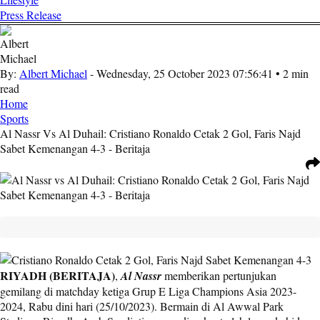
4-3 - Beritaja
Press Release
By:
Albert Michael
- Wednesday, 25 October 2023 07:56:41 • 2 min
read
Home
Sports
Al Nassr Vs Al Duhail: Cristiano Ronaldo Cetak 2 Gol, Faris Najd
Sabet Kemenangan 4-3 - Beritaja
RIYADH (BERITAJA)
,
Al Nassr
memberikan pertunjukan
gemilang di matchday ketiga Grup E Liga Champions Asia 2023-
2024, Rabu dini hari (25/10/2023). Bermain di Al Awwal Park