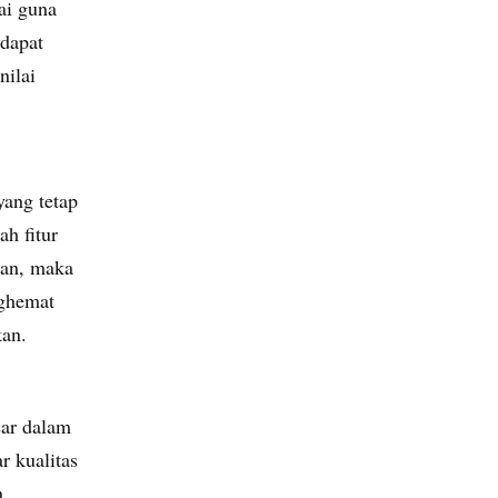
ai guna
 dapat
nilai
ang tetap
ah fitur
gan, maka
nghemat
kan.
ar dalam
r kualitas
n