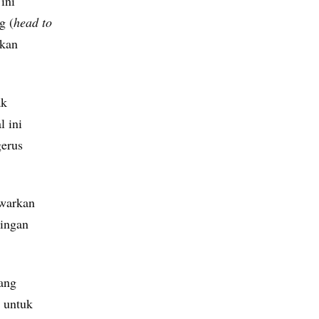
ini
g (
head to
nkan
ak
l ini
gerus
awarkan
aingan
ang
m untuk