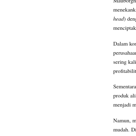
Mauborgne
menekanka
head
) den
menciptak
Dalam kon
perusahaa
sering ka
profitabil
Sementara
produk ali
menjadi mi
Namun, me
mudah. Dip