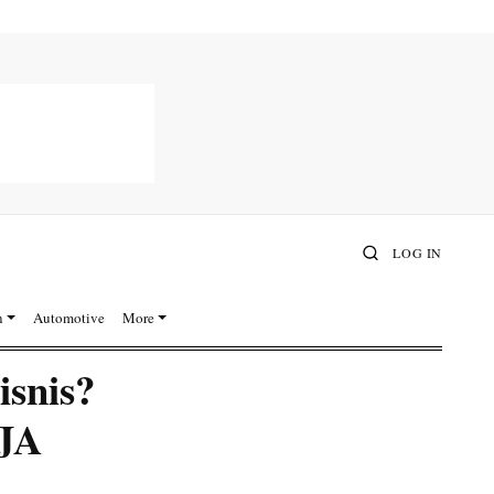
LOG IN
n
Automotive
More
isnis?
AJA