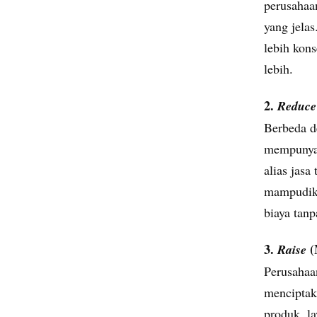
perusahaa
yang jela
lebih kons
lebih.
2.
Reduc
Berbeda d
mempunyai 
alias jas
mampudiku
biaya tanp
3.
(
Raise
Perusahaa
menciptak
produk, l