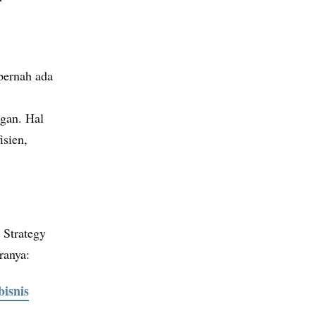
pernah ada
gan. Hal
isien,
 Strategy
ranya:
isnis