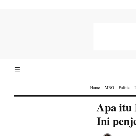
☰
Home
MBG
Politic
Apa itu 
Ini pen