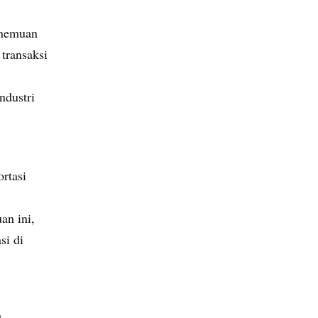
enemuan
transaksi
ndustri
rtasi
an ini,
si di