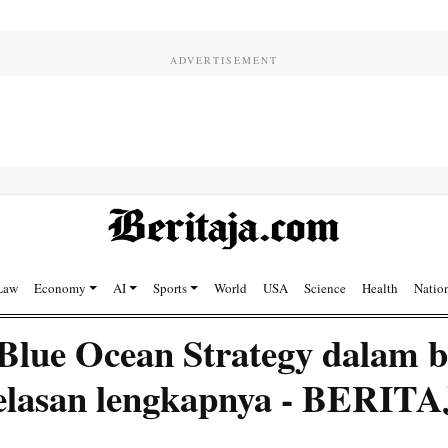
Law
Economy
AI
Sports
World
USA
Science
Health
Natio
Blue Ocean Strategy dalam b
jelasan lengkapnya - BERIT