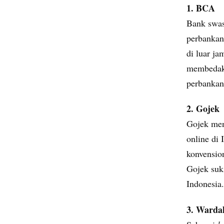
1. BCA
Bank swas
perbankan
di luar ja
membedaka
perbankan
2. Gojek
Gojek men
online di 
konvensio
Gojek suks
Indonesia.
3. Warda