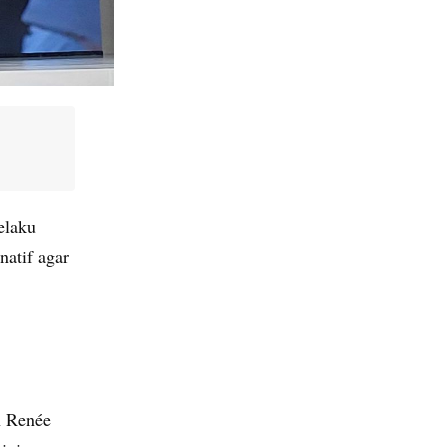
elaku
natif agar
n Renée