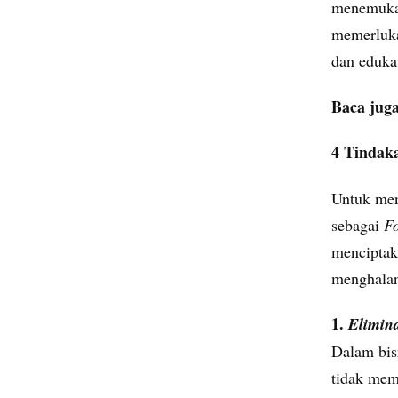
menemukan 
memerluka
dan edukas
Baca jug
4 Tindak
Untuk men
sebagai
F
menciptak
menghalan
1.
Elimin
Dalam bis
tidak memb