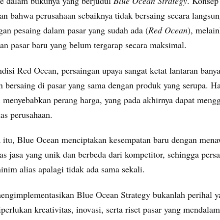
 dalam bukunya yang berjudul
Blue Ocean Strategy
. Konsep 
n bahwa perusahaan sebaiknya tidak bersaing secara langsun
gan pesaing dalam pasar yang sudah ada (
Red Ocean
), melai
an pasar baru yang belum tergarap secara maksimal.
disi Red Ocean, persaingan upaya sangat ketat lantaran bany
n bersaing di pasar yang sama dengan produk yang serupa. Ha
li menyebabkan perang harga, yang pada akhirnya dapat meng
itas perusahaan.
 itu, Blue Ocean menciptakan kesempatan baru dengan men
as jasa yang unik dan berbeda dari kompetitor, sehingga pers
nim alias apalagi tidak ada sama sekali.
ngimplementasikan Blue Ocean Strategy bukanlah perihal y
erlukan kreativitas, inovasi, serta riset pasar yang mendala