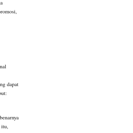
ga
promosi,
nal
ang dapat
ut:
ebenarnya
itu,