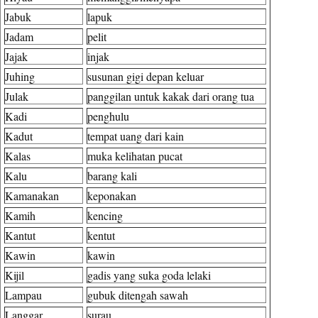
Jabuk
lapuk
Jadam
pelit
Jajak
injak
Juhing
susunan gigi depan keluar
Julak
panggilan untuk kakak dari orang tua
Kadi
penghulu
Kadut
tempat uang dari kain
Kalas
muka kelihatan pucat
Kalu
barang kali
Kamanakan
keponakan
Kamih
kencing
Kantut
kentut
Kawin
kawin
Kijil
gadis yang suka goda lelaki
Lampau
gubuk ditengah sawah
Langgar
surau