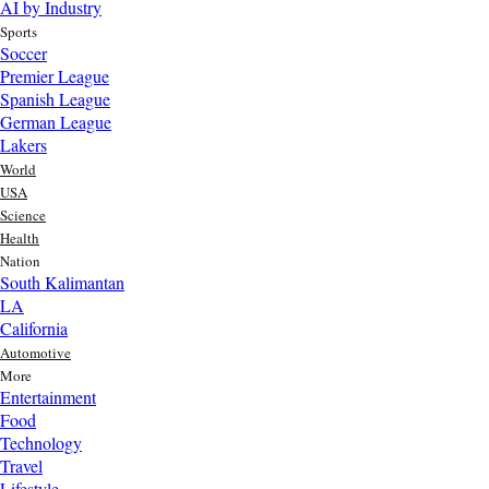
AI by Industry
Sports
Soccer
Premier League
Spanish League
German League
Lakers
World
USA
Science
Health
Nation
South Kalimantan
LA
California
Automotive
More
Entertainment
Food
100 Kosakata Bahasa Banjar dan Artinya
Technology
yang Sering digunakan Dalam Percakapan
Travel
Lifestyle