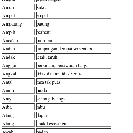
Amun
kalau
Ampat
empat
Ampatung
patung
Ampih
berhenti
Anca’an
pura-pura
Andah
tumpangan; tempat sementara
Andak
letak; taruh
Anggar
perkiraan; penawaran harga
Angkal
tidak dalam; tidak serius
Antal
rasa tak puas
Anum
muda
Aray
senang, bahagia
Arba
rabu
Atang
dapur
Atung
anak kesayangan
Awak
badan