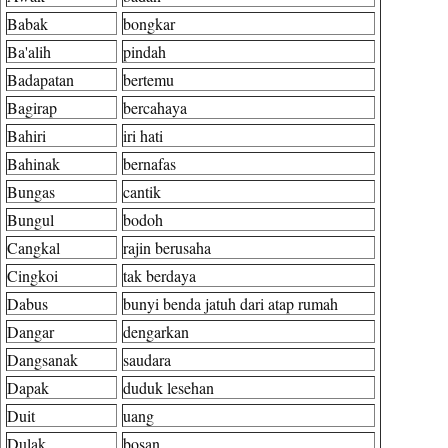
Babak
bongkar
Ba'alih
pindah
Badapatan
bertemu
Bagirap
bercahaya
Bahiri
iri hati
Bahinak
bernafas
Bungas
cantik
Bungul
bodoh
Cangkal
rajin berusaha
Cingkoi
tak berdaya
Dabus
bunyi benda jatuh dari atap rumah
Dangar
dengarkan
Dangsanak
saudara
Dapak
duduk lesehan
Duit
uang
Dulak
bosan