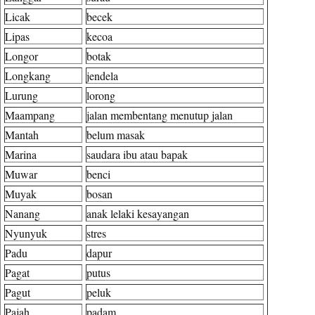
Licak
becek
Lipas
kecoa
Longor
botak
Longkang
jendela
Lurung
lorong
Maampang
jalan membentang menutup jalan
Mantah
belum masak
Marina
saudara ibu atau bapak
Muwar
benci
Muyak
bosan
Nanang
anak lelaki kesayangan
Nyunyuk
stres
Padu
dapur
Pagat
putus
Pagut
peluk
Pajah
padam