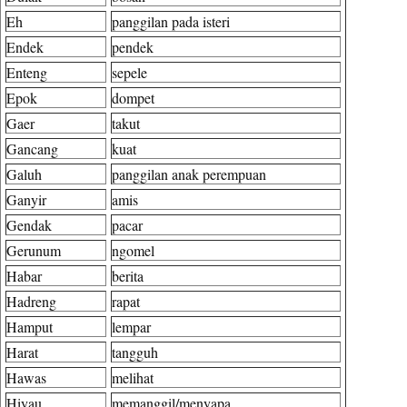
Eh
panggilan pada isteri
Endek
pendek
Enteng
sepele
Epok
dompet
Gaer
takut
Gancang
kuat
Galuh
panggilan anak perempuan
Ganyir
amis
Gendak
pacar
Gerunum
ngomel
Habar
berita
Hadreng
rapat
Hamput
lempar
Harat
tangguh
Hawas
melihat
Hiyau
memanggil/menyapa