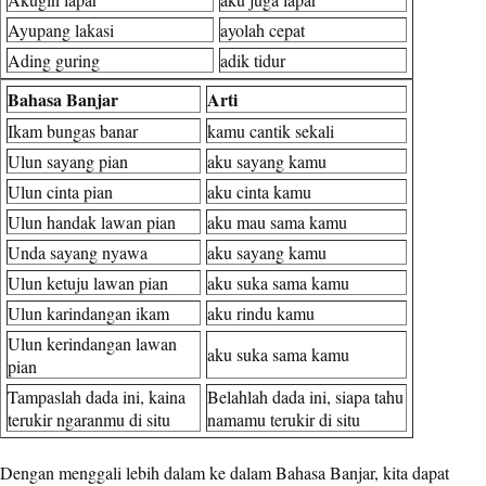
Ayupang lakasi
ayolah cepat
Ading guring
adik tidur
Bahasa Banjar
Arti
Ikam bungas banar
kamu cantik sekali
Ulun sayang pian
aku sayang kamu
Ulun cinta pian
aku cinta kamu
Ulun handak lawan pian
aku mau sama kamu
Unda sayang nyawa
aku sayang kamu
Ulun ketuju lawan pian
aku suka sama kamu
Ulun karindangan ikam
aku rindu kamu
Ulun kerindangan lawan
aku suka sama kamu
pian
Tampaslah dada ini, kaina
Belahlah dada ini, siapa tahu
terukir ngaranmu di situ
namamu terukir di situ
Dengan menggali lebih dalam ke dalam Bahasa Banjar, kita dapat