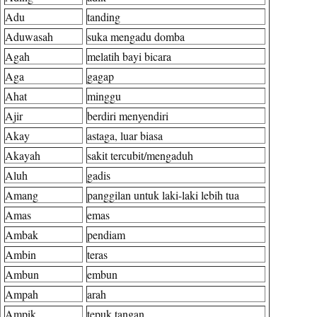
Adu
tanding
Aduwasah
suka mengadu domba
Agah
melatih bayi bicara
Aga
gagap
Ahat
minggu
Ajir
berdiri menyendiri
Akay
astaga, luar biasa
Akayah
sakit tercubit/mengaduh
Aluh
gadis
Amang
panggilan untuk laki-laki lebih tua
Amas
emas
Ambak
pendiam
Ambin
teras
Ambun
embun
Ampah
arah
Ampik
tepuk tangan