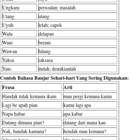
Ungkara
persoalan; masalah
Utang
utang
Uyuh
lelah; capek
Walu
delapan
Wani
berani
Wawan
hilang
Yaksa
raksasa
Yato
itulah; demikianlah
Contoh
Bahasa Banjar Sehari-hari Yang Sering Digunakan:
Frasa
Arti
Handak tulak kemana ikam
mau pergi kemana kamu
Lagi be apah pian
kamu lagi apa
Napa habar
apa kabar
Datang dimana pian?
datang dari mana kau
Nak, handak kamana?
hendak mau kemana?
Akugin lapar
aku juga lapar