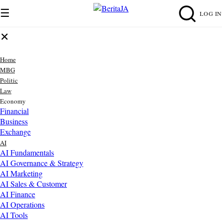
☰
LOG IN
✕
Home
MBG
Politic
Law
Economy
Financial
Business
Exchange
AI
AI Fundamentals
AI Governance & Strategy
AI Marketing
AI Sales & Customer
AI Finance
AI Operations
AI Tools