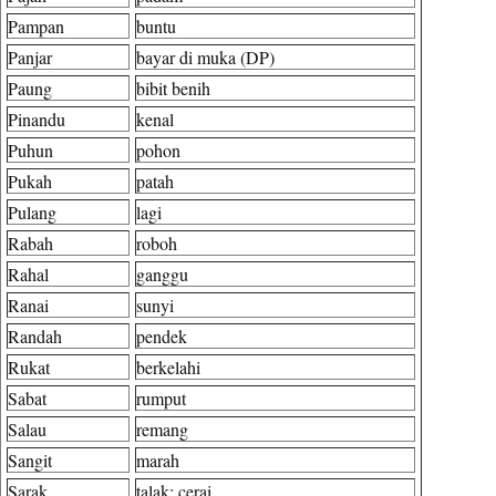
Pampan
buntu
Panjar
bayar di muka (DP)
Paung
bibit benih
Pinandu
kenal
Puhun
pohon
Pukah
patah
Pulang
lagi
Rabah
roboh
Rahal
ganggu
Ranai
sunyi
Randah
pendek
Rukat
berkelahi
Sabat
rumput
Salau
remang
Sangit
marah
Sarak
talak; cerai