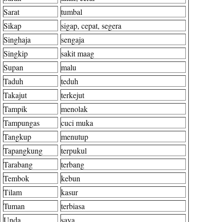
Sarat
tumbal
Sikap
sigap, cepat, segera
Singhaja
sengaja
Singkip
sakit maag
Supan
malu
Taduh
teduh
Takajut
terkejut
Tampik
menolak
Tampungas
cuci muka
Tangkup
menutup
Tapangkung
terpukul
Tarabang
terbang
Tembok
kebun
Tilam
kasur
Tuman
terbiasa
Unda
saya